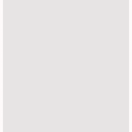
R$
45,00
Porta Retrato 10x15 madeira
R$
18,90